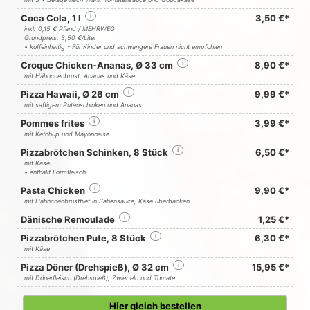
Coca Cola, 1 l
i
3,50 €*
inkl. 0,15 € Pfand / MEHRWEG
Grundpreis: 3,50 €/Liter
• koffeinhaltig - Für Kinder und schwangere Frauen nicht empfohlen
Croque Chicken-Ananas, Ø 33 cm
i
8,90 €*
mit Hähnchenbrust, Ananas und Käse
Pizza Hawaii, Ø 26 cm
i
9,99 €*
mit saftigem Putenschinken und Ananas
Pommes frites
i
3,99 €*
mit Ketchup und Mayonnaise
Pizzabrötchen Schinken, 8 Stück
i
6,50 €*
mit Käse
• enthällt Formfleisch
Pasta Chicken
i
9,90 €*
mit Hähnchenbrustfilet in Sahensauce, Käse überbacken
Dänische Remoulade
i
1,25 €*
Pizzabrötchen Pute, 8 Stück
i
6,30 €*
mit Käse
Pizza Döner (Drehspieß), Ø 32 cm
i
15,95 €*
mit Dönerfleisch (Drehspieß), Zwiebeln und Tomate
Hier gleich bestellen