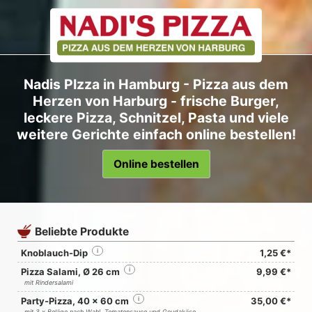
Nadis PIzza in Hamburg - Pizza aus dem
Herzen von Harburg - frische Burger,
leckere Pizza, Schnitzel, Pasta und viele
weitere Gerichte einfach online bestellen!
Online bestellen
Beliebte Produkte
Knoblauch-Dip
i
1,25 €*
Pizza Salami, Ø 26 cm
i
9,99 €*
mit Rindersalami
Party-Pizza, 40 x 60 cm
i
35,00 €*
mit 3 x Beläge nach Wahl, Tomatensauce und Goudakäse