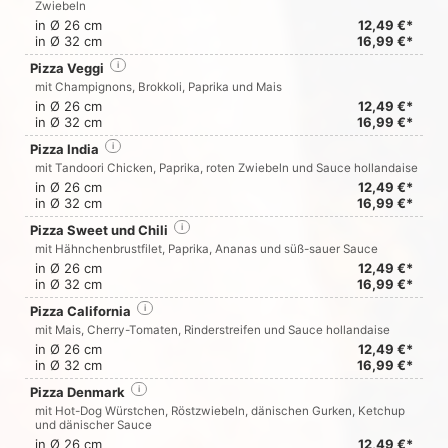
Zwiebeln
in Ø 26 cm
12,49 €*
in Ø 32 cm
16,99 €*
Pizza Veggi
i
mit Champignons, Brokkoli, Paprika und Mais
in Ø 26 cm
12,49 €*
in Ø 32 cm
16,99 €*
Pizza India
i
mit Tandoori Chicken, Paprika, roten Zwiebeln und Sauce hollandaise
in Ø 26 cm
12,49 €*
in Ø 32 cm
16,99 €*
Pizza Sweet und Chili
i
mit Hähnchenbrustfilet, Paprika, Ananas und süß-sauer Sauce
in Ø 26 cm
12,49 €*
in Ø 32 cm
16,99 €*
Pizza California
i
mit Mais, Cherry-Tomaten, Rinderstreifen und Sauce hollandaise
in Ø 26 cm
12,49 €*
in Ø 32 cm
16,99 €*
Pizza Denmark
i
mit Hot-Dog Würstchen, Röstzwiebeln, dänischen Gurken, Ketchup
und dänischer Sauce
in Ø 26 cm
12,49 €*