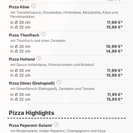
Pizza Käse
i
mit Tomatensauce, Goudakäse, Hirtenkäse, Mozzarella, Käse und
Parmesankäse
in Ø 26 cm
11,99 €*
in Ø 32 cm
15,99 €*
Pizza Thunfisch
i
mit Thunfisch und roten Zwiebeln
in Ø 26 cm
10,99 €*
in Ø 32 cm
14,99 €*
Pizza Holland
i
mit Sauce hollandaise, Putenschinken und Brokkoli
in Ø 26 cm
11,99 €*
in Ø 32 cm
15,99 €*
Pizza Döner (Drehspieß)
i
mit Dönerfleisch (Drehspieß), Zwiebeln und Tomate
in Ø 26 cm
11,95 €*
in Ø 32 cm
15,95 €*
Pizza Highlights
Pizza Peperoni-Salami
i
mit Rindersalami, milder Peperoni, Champignons und Käse