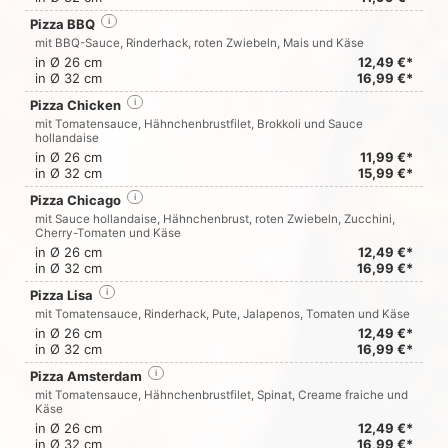
Pizza BBQ
i
mit BBQ-Sauce, Rinderhack, roten Zwiebeln, Mais und Käse
in Ø 26 cm
12,49 €*
in Ø 32 cm
16,99 €*
Pizza Chicken
i
mit Tomatensauce, Hähnchenbrustfilet, Brokkoli und Sauce
hollandaise
in Ø 26 cm
11,99 €*
in Ø 32 cm
15,99 €*
Pizza Chicago
i
mit Sauce hollandaise, Hähnchenbrust, roten Zwiebeln, Zucchini,
Cherry-Tomaten und Käse
in Ø 26 cm
12,49 €*
in Ø 32 cm
16,99 €*
Pizza Lisa
i
mit Tomatensauce, Rinderhack, Pute, Jalapenos, Tomaten und Käse
in Ø 26 cm
12,49 €*
in Ø 32 cm
16,99 €*
Pizza Amsterdam
i
mit Tomatensauce, Hähnchenbrustfilet, Spinat, Creame fraiche und
Käse
in Ø 26 cm
12,49 €*
in Ø 32 cm
16,99 €*