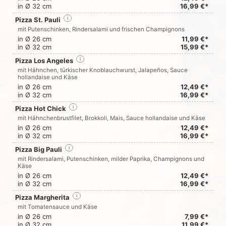
in Ø 32 cm
16,99 €*
Pizza St. Pauli
i
mit Putenschinken, Rindersalami und frischen Champignons
in Ø 26 cm
11,99 €*
in Ø 32 cm
15,99 €*
Pizza Los Angeles
i
mit Hähnchen, türkischer Knoblauchwurst, Jalapeños, Sauce
hollandaise und Käse
in Ø 26 cm
12,49 €*
in Ø 32 cm
16,99 €*
Pizza Hot Chick
i
mit Hähnchenbrustfilet, Brokkoli, Mais, Sauce hollandaise und Käse
in Ø 26 cm
12,49 €*
in Ø 32 cm
16,99 €*
Pizza Big Pauli
i
mit Rindersalami, Putenschinken, milder Paprika, Champignons und
Käse
in Ø 26 cm
12,49 €*
in Ø 32 cm
16,99 €*
Pizza Margherita
i
mit Tomatensauce und Käse
in Ø 26 cm
7,99 €*
in Ø 32 cm
11,99 €*